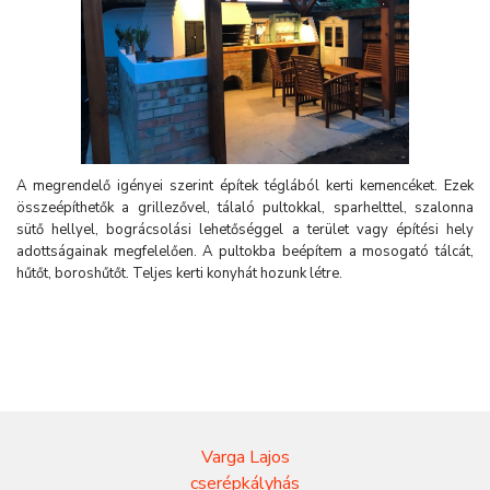
A megrendelő igényei szerint építek téglából kerti kemencéket. Ezek
összeépíthetők a grillezővel, tálaló pultokkal, sparhelttel, szalonna
sütő hellyel, bográcsolási lehetőséggel a terület vagy építési hely
adottságainak megfelelően. A pultokba beépítem a mosogató tálcát,
hűtőt, boroshűtőt. Teljes kerti konyhát hozunk létre.
Varga Lajos
cserépkályhás